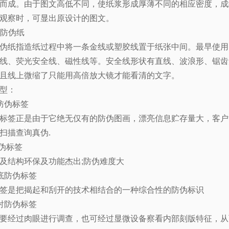
而成。由于图文高低不同，使纸浆形成厚薄不同的相应密度，成
观察时，可显出原设计的图文。
防伪纸
伪纸指造纸过程中将一条金线或塑胶线置于纸张中间。最早使用
线、荧光安全线、磁性线等。安全线形状有直线、波浪形、锯齿
且线上微缩了只能用高倍放大镜才能看清的文字。
型：
防伪标签
标签正是由于它绝无仅有的防伪图画，漂亮信息贮存量大，客户
扫描查询真伪
.
伪标签
及结构环保及功能杰出
;
防伪难度大
底防伪标签
签是把揭起和刮开的技术相结合的一种综合性的防伪标识
射防伪标签
要经过肉眼进行调查，也可经过显微设备察看内部刻版特征，从