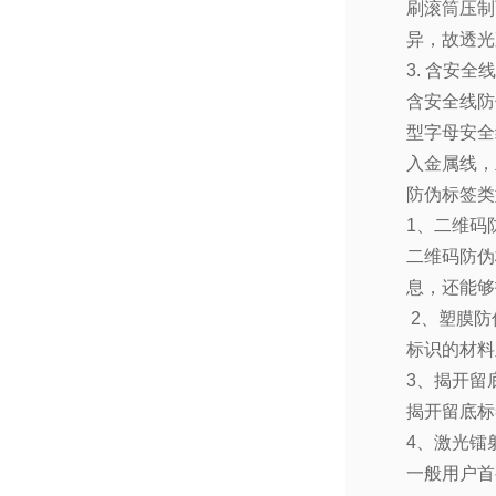
刷滚筒压制
异，故透光
3.
含安全线
含安全线防
型字母安全
入金属线，
防伪标签类
1
、二维码
二维码防伪
息，还能够
2
、塑膜防
标识的材料
3
、揭开留
揭开留底标
4
、激光镭
一般用户首