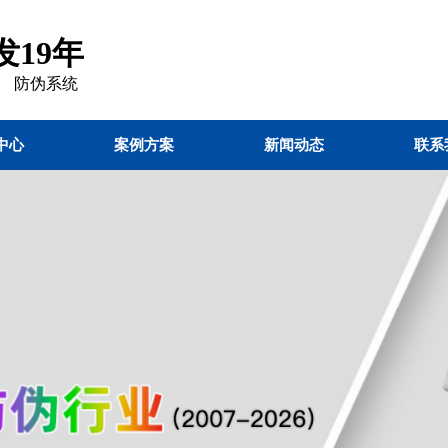
19年
 防伪
系统
中心
案例方案
新闻动态
联系