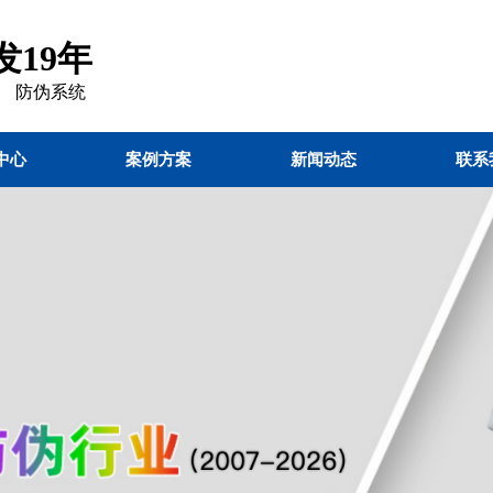
19年
 防伪
系统
中心
案例方案
新闻动态
联系