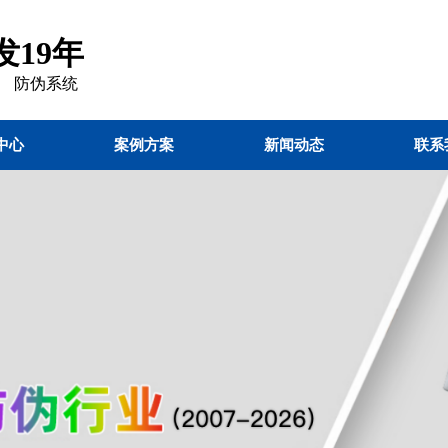
19年
 防伪
系统
中心
案例方案
新闻动态
联系