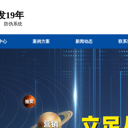
19年
 防伪
系统
中心
案例方案
新闻动态
联系