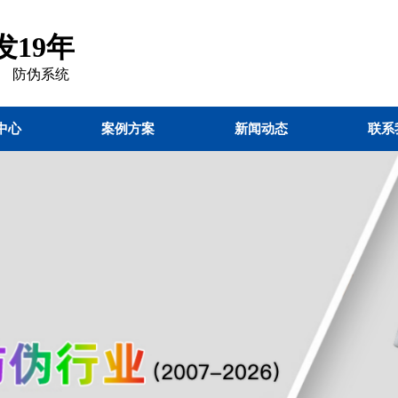
19年
 防伪
系统
中心
案例方案
新闻动态
联系