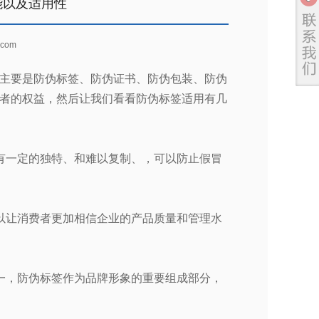
能以及适用性
com
主要是防伪标签、防伪证书、防伪包装、防伪
者的权益，然后让我们看看防伪标签适用有几
有一定的独特、和难以复制、，可以防止假冒
以让消费者更加相信企业的产品质量和管理水
一，防伪标签作为品牌形象的重要组成部分，