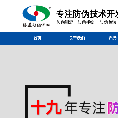
专注防伪技术开发
防伪溯源 防伪标签 防伪包装
首页
关于我们
产品