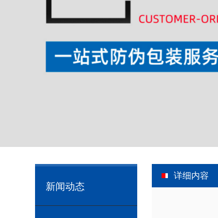
详细内容
新闻动态