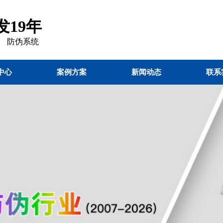
19年
 防伪
系统
中心
案例方案
新闻动态
联系