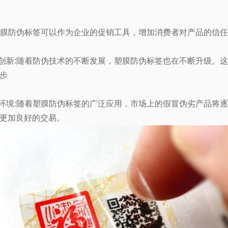
膜防伪标签可以作为企业的促销工具，增加消费者对产品的信任
创新
:
随着防伪技术的不断发展，塑膜防伪标签也在不断升级。
步
环境
:
随着塑膜防伪标签的广泛应用，市场上的假冒伪劣产品将
更加良好的交易。