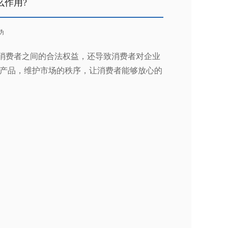
么作用?
伪
消费者之间的合法权益，还导致消费者对企业
产品，维护市场的秩序，让消费者能够放心的