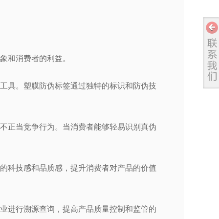
象和消费者的利益。
效工具。塑膜防伪标签通过独特的标识和防伪技
不正当竞争行为。当消费者能够轻易识别真伪
的科技感和品质感，提升消费者对产品的价值
业进行溯源查询，提高产品质量控制和监管的