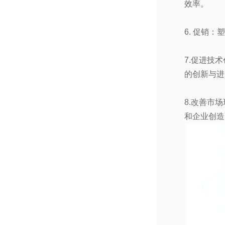
效率。
6.
促销：塑
7.
促进技术
的创新与进
8.
改善市场
和企业创造