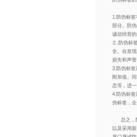
1.
防伪标签
部分。防伪
诚信经营的
⒉
.
防伪标
全。在发现
损失和声誉
3.
防伪标签
附加值。同
态等，进一
4.
防伪标签
伪标签，企
总之，
以及采用新
厦门晟诚防