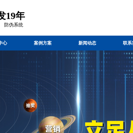
19年
 防伪
系统
中心
案例方案
新闻动态
联系