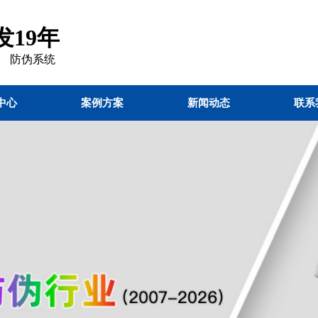
19年
 防伪
系统
中心
案例方案
新闻动态
联系