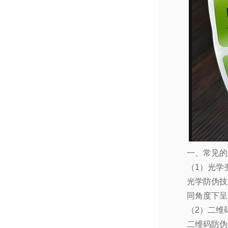
一、常见的
（
1
）光学
光学防伪技
同角度下呈
（
2
）二维
二维码防伪