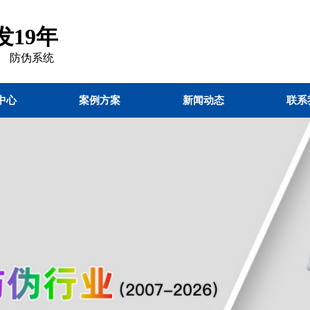
19年
 防伪
系统
中心
案例方案
新闻动态
联系