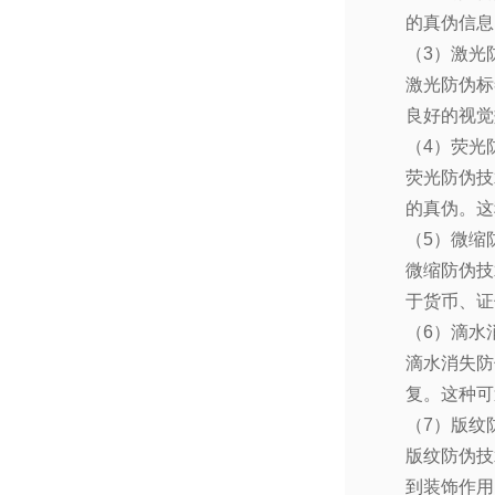
的真伪信息
（
3
）激光
激光防伪标
良好的视觉
（
4
）荧光
荧光防伪技
的真伪。这
（
5
）微缩
微缩防伪技
于货币、证
（
6
）滴水
滴水消失防
复。这种可
（
7
）版纹
版纹防伪技
到装饰作用