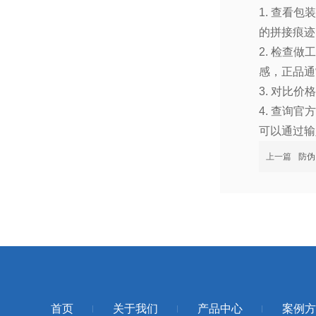
1.
查看包装
的拼接痕迹
2.
检查做工
感，正品通
3.
对比价格
4.
查询官方
可以通过输
上一篇
防伪
首页
关于我们
产品中心
案例方