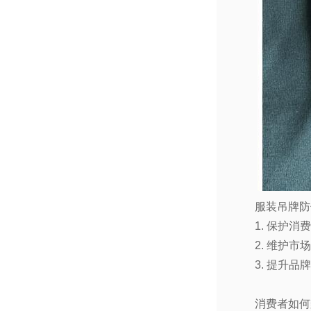
服装吊牌防
1.
保护消费
2.
维护市场
3.
提升品牌
消费者如何