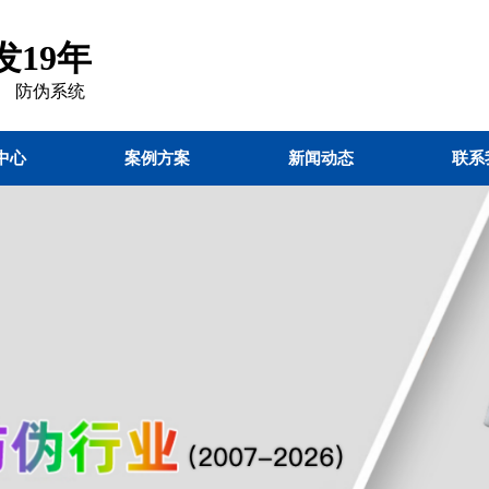
19年
 防伪
系统
中心
案例方案
新闻动态
联系