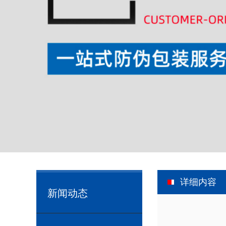
详细内容
新闻动态