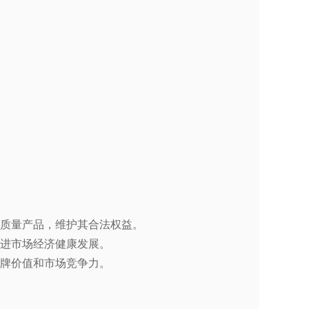
质量产品，维护其合法权益。
进市场经济健康发展。
牌价值和市场竞争力。