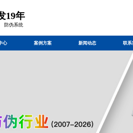
19年
 防伪
系统
中心
案例方案
新闻动态
联系