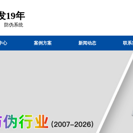
19年
 防伪
系统
中心
案例方案
新闻动态
联系