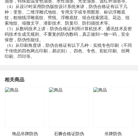
油墨，特殊如温变色油墨、水性油墨、光变油墨、远红外油墨等。
（4）从设计时采用防伪版纹设计系统来讲，防伪合格证有以下几
种：变形、二维浮雕式地纹、专用文字或专用图形、标识浮雕底
纹，粗细线浮雕底纹、劈线、浮雕底纹、组合纽索团花、花边、纽
索地纹、缩微文字、潜影技术、防复印、防扫描技术等。
（5）从数码技术上讲：防伪合格证利用计算机技术、通讯技术及密
码技术生成无规则、不重复的防伪数码，真正做到一物一码，安全
保密，防伪性能佳。
（6）从印刷角度讲，防伪合格证有以下几种：实线专色印刷（不同
于传统的四色网点印刷，易识别）、四色、专色、彩虹印刷、丝网
印刷、凹印等。
相关商品
饰品吊牌防伪
石狮合格证防伪
吊牌防伪